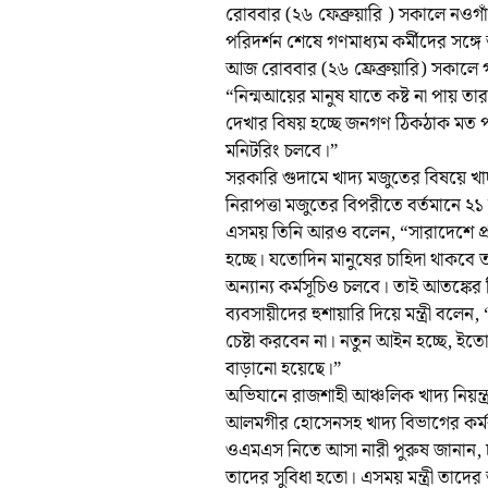
রোববার (২৬ ফেব্রুয়ারি ) সকালে নওগা
পরিদর্শন শেষে গণমাধ্যম কর্মীদের সঙ
আজ রোববার (২৬ ফ্রেব্রুয়ারি) সকালে 
“নিন্মআয়ের মানুষ যাতে কষ্ট না পায় 
দেখার বিষয় হচ্ছে জনগণ ঠিকঠাক মত পা
মনিটরিং চলবে।”
সরকারি গুদামে খাদ্য মজুতের বিষয়ে খা
নিরাপত্তা মজুতের বিপরীতে বর্তমানে 
এসময় তিনি আরও বলেন, “সারাদেশে প্র
হচ্ছে। যতোদিন মানুষের চাহিদা থাকবে ত
অন্যান্য কর্মসূচিও চলবে। তাই আতঙ্কে
ব্যবসায়ীদের হুশায়ারি দিয়ে মন্ত্রী বলে
চেষ্টা করবেন না। নতুন আইন হচ্ছে, ইত
বাড়ানো হয়েছে।”
অভিযানে রাজশাহী আঞ্চলিক খাদ্য নিয়ন্ত
আলমগীর হোসেনসহ খাদ্য বিভাগের কর্মক
ওএমএস নিতে আসা নারী পুরুষ জানান, চ
তাদের সুবিধা হতো। এসময় মন্ত্রী তাদের