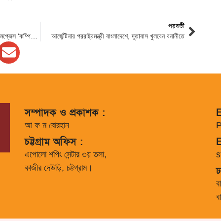
পরবর্তী
চট্টগ্রামের প্রাণকেন্দ্র জিইসিতে সেন্ট্রাল শপিং কমপ্লেক্স ‘কম্পিউটার এন্ড ইলেকট্রনিক্স ফেস্টিভ্যাল-২০২৩’ উদ্বোধন
আর্জেন্টিনার পররাষ্ট্রমন্ত্রী বাংলাদেশে, দূতাবাস খুলবেন বনানীতে
সম্পাদক ও প্রকাশক :
E
আ ফ ম বোরহান
P
চট্টগ্রাম অফিস :
E
এপোলো শপিং সেন্টার ৩য় তলা,
s
কাজীর দেউড়ি, চট্টগ্রাম।
ঢ
ব
ব