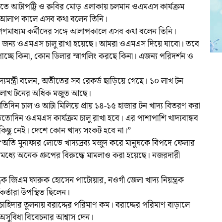
ঁতে আটাপট্টি ও রুবির মোড় এলাকায় চলমান ওএমএস কার্যক্রম
্গে আলাপ কালে এসব কথা বলেন তিনি।
গণমাধ্যম কর্মীদের সঙ্গে আলাপকালে এসব কথা বলেন তিনি।
তার জন্য ওএমএস চালু রাখা হয়েছে। আমরা ওএমএস দিয়ে যাবো। তবে
চ্ছে কিনা, কোন ডিলার স্মাগলিং করছে কিনা। এজন্য পরিদর্শন ও
দ্যমন্ত্রী বলেন, অতীতের সব রেকর্ড ছাড়িয়ে গেছে। ১০ লাখ টন
২১ লাখ টনের অধিক মজুত আছে।
তিদিন চাল ও আটা মিলিয়ে প্রায় ১৪-১৫ হাজার টন খাদ্য বিতরণ করা
তোদিন ওএমএস কার্যক্রম চালু রাখা হবে। এর পাশাপাশি খাদ্যবান্ধব
র কিছু নেই। দেশে কোন খাদ্য সংকট হবে না।”
ন, “অতি মুনাফার লোভে খাদ্যদ্রব্য মজুদ করে মানুষকে বিপদে ফেলার
োমধ্যে অনেক গ্রুপের বিরুদ্ধে মামলাও করা হয়েছে। নজরদারী
্রক জিএম ফারুক হোসেন পাটোয়ার, নওগাঁ জেলা খাদ্য নিয়ন্ত্রক
র্তারা উপস্থিত ছিলেন।
াহিদার তুলনায় বরাদ্দের পরিমাণ কম। বরাদ্দের পরিমাণ বাড়ালে
 অসুবিধা বিবেচনার আশ্বাস দেন।