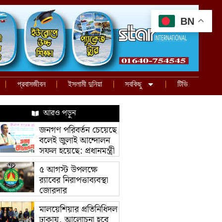
BN
প্রবাসজীবন
ইসলামী দুনিয়া
সবকিছু
টিভি
আরও পড়ুন
জনগণ পরিবর্তন চেয়েছে
বলেই জুলাই আন্দোলন
সফল হয়েছে: প্রধানমন্ত্রী
৫ আগস্ট উপলক্ষে
র‌্যাবের নিরাপত্তাব্যবস্থা
জোরদার
মালয়েশিয়ার প্রতিনিধিদল
ঢাকায়, আলোচনা হবে