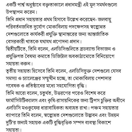
একটি পার্শ্ব অনুষ্ঠানে বক্তৃতাকালে প্রধানমন্ত্রী এই মূল সমর্থনগুলো
উপস্থাপন করেন।
তিনি প্রধান সহায়তার প্রথম হিসাবে উল্লেখ করেছেন- জলবায়ু
পরিবর্তনজনিত দুর্যোগ মোকাবিলায় পদক্ষেপসহ স্বল্পোন্নত
দেশগুলোতে কার্যকরী প্রযুক্তি স্থানান্তরের জন্য আন্তর্জাতিক
বেসরকারী খাতকে যথাযথ প্রণোদনা প্রদান।
দ্বিতীয়টিতে, তিনি বলেন, এলডিসিগুলিতে ব্রডব্যান্ড বিভাজন ও
প্রযুক্তিগত বৈষম্য কমাতে ডিজিটাল অবকাঠামোতে বিনিয়োগে
সহায়তা করুন।
তৃতীয় সহায়তা হিসেবে তিনি বলেন, এলডিসিভুক্ত দেশগুলো যেসব
সমস্যা ও চ্যালেঞ্জের সম্মুখীন হচ্ছে, তা মোকাবিলায় পেশাদার
গবেষক ও প্রতিষ্ঠানের মধ্যে সহযোগিতা বৃদ্ধি।
তিনি আরো বলেন, চতুর্থত, উত্তরণের পরেও বিশেষ করে
ফার্মাসিউটিক্যালস এবং কৃষি-রাসায়নিকের জন্য ট্রিপস চুক্তির অধীনে
এলডিসি মওকুফের ধারাবাহিকতা অব্যহত রাখা। পঞ্চম সহায়তার
ব্যাপারে তিনি বলেন, স্বল্পোন্নত দেশগুলোতে উদ্ভাবন এবং উন্নয়ন
দুটি’র জন্যই সহায়ক একটি বুদ্ধিবৃত্তিক সম্পদ ব্যবস্থা বিকাশে
সহায়তা।