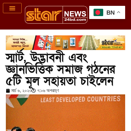
BN
স্মার্ট, উদ্ভাবনী এবং
জ্ঞানভিত্তিক সমাজ গঠনের
৫টি মূল সহায়তা চাইলেন
মার্চ ৬, ২০২৩
৭:০৬ অপরাহ্ণ