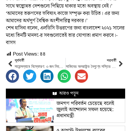
সাথে স্বল্পোন্নত দেশগুলো পিছিয়ে থাকার মতো অবস্থায় নেই।’
‘আমাদের তরুণদের ভবিষ্যৎ কাজে সম্পৃক্ত করা উচিত। এর জন্য
আমাদের অর্থপূর্ণ বৈশ্বিক অংশীদারিত্ব দরকার।’
শেখ হাসিনা বলেন, এলডিসি উত্তরণের জন্য বাংলাদেশ ২০২১ সালের
মধ্যে তিনটি মানদ-ের সবগুলোতেই তার যোগ্যতা প্রমাণ করবে।-
বাসস
Post Views:
৪৪
পূর্ববর্তী
পরবর্তী
সায়েন্সল্যাবে বিস্ফোরণ: ৩ জন নিহত, ১৩ জন হাসপাতালে, ধসে পড়েছে ৩ তলা ভবনের একাংশ
সাকিবের অলরাউন্ড নৈপুণ্যে সস্তির জয় দিয়ে হোয়াইটওয়াশ এড়িয়েছে বাংলাদেশ
আরও পড়ুন
জনগণ পরিবর্তন চেয়েছে বলেই
জুলাই আন্দোলন সফল হয়েছে:
প্রধানমন্ত্রী
৫ আগস্ট উপলক্ষে র‌্যাবের