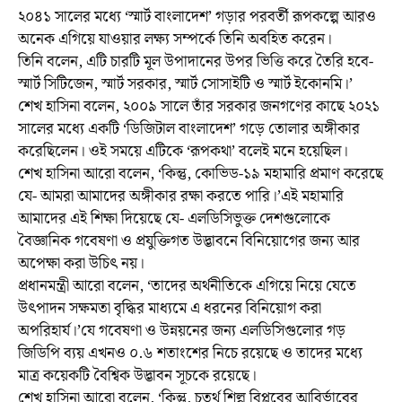
২০৪১ সালের মধ্যে ‘স্মার্ট বাংলাদেশ’ গড়ার পরবর্তী রূপকল্পে আরও
অনেক এগিয়ে যাওয়ার লক্ষ্য সম্পর্কে তিনি অবহিত করেন।
তিনি বলেন, এটি চারটি মূল উপাদানের উপর ভিত্তি করে তৈরি হবে-
স্মার্ট সিটিজেন, স্মার্ট সরকার, স্মার্ট সোসাইটি ও স্মার্ট ইকোনমি।’
শেখ হাসিনা বলেন, ২০০৯ সালে তাঁর সরকার জনগণের কাছে ২০২১
সালের মধ্যে একটি ‘ডিজিটাল বাংলাদেশ’ গড়ে তোলার অঙ্গীকার
করেছিলেন। ওই সময়ে এটিকে ‘রূপকথা’ বলেই মনে হয়েছিল।
শেখ হাসিনা আরো বলেন, ‘কিন্তু, কোভিড-১৯ মহামারি প্রমাণ করেছে
যে- আমরা আমাদের অঙ্গীকার রক্ষা করতে পারি।’এই মহামারি
আমাদের এই শিক্ষা দিয়েছে যে- এলডিসিভুক্ত দেশগুলোকে
বৈজ্ঞানিক গবেষণা ও প্রযুক্তিগত উদ্ভাবনে বিনিয়োগের জন্য আর
অপেক্ষা করা উচিৎ নয়।
প্রধানমন্ত্রী আরো বলেন, ‘তাদের অর্থনীতিকে এগিয়ে নিয়ে যেতে
উৎপাদন সক্ষমতা বৃদ্ধির মাধ্যমে এ ধরনের বিনিয়োগ করা
অপরিহার্য।’যে গবেষণা ও উন্নয়নের জন্য এলডিসিগুলোর গড়
জিডিপি ব্যয় এখনও ০.৬ শতাংশের নিচে রয়েছে ও তাদের মধ্যে
মাত্র কয়েকটি বৈশ্বিক উদ্ভাবন সূচকে রয়েছে।
শেখ হাসিনা আরো বলেন, ‘কিন্তু, চতুর্থ শিল্প বিপ্লবের আবির্ভাবের