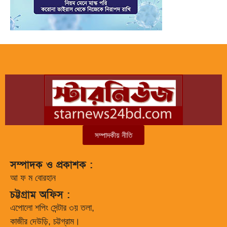
সম্পাদকীয় নীতি
সম্পাদক ও প্রকাশক :
আ ফ ম বোরহান
চট্টগ্রাম অফিস :
এপোলো শপিং সেন্টার ৩য় তলা,
কাজীর দেউড়ি, চট্টগ্রাম।