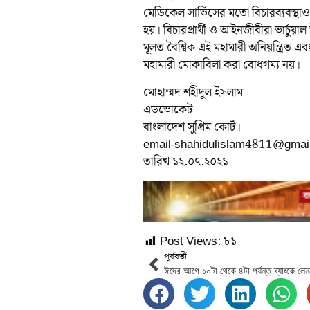
মেডিকেল সার্ভিসের মতো বিচারব্যবস্থাও ম
হয়। বিচারপ্রার্থী ও আইনজীবীরা ভার্চ
মূলত বৈশ্বিক এই মহামারী অনিয়ন্ত্রিত এ
মহামারী মোকাবিলা করা বোধগম্য নয়।
মোহাম্মদ শহীদুল ইসলাম
এডভোকেট
বাংলাদেশ সুপ্রিম কোর্ট।
email-shahidulislam4811@gmai
তারিখ ১২.০৭.২০২১
Post Views:
৮১
পূর্ববর্তী
ঈদের আগে ১০টা থেকে ৪টা পর্যন্ত ব্যাংকে লে