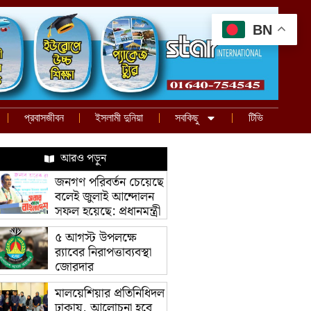
BN
প্রবাসজীবন
ইসলামী দুনিয়া
সবকিছু
টিভি
আরও পড়ুন
জনগণ পরিবর্তন চেয়েছে
বলেই জুলাই আন্দোলন
সফল হয়েছে: প্রধানমন্ত্রী
৫ আগস্ট উপলক্ষে
র‌্যাবের নিরাপত্তাব্যবস্থা
জোরদার
মালয়েশিয়ার প্রতিনিধিদল
ঢাকায়, আলোচনা হবে