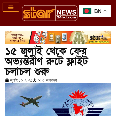
BN
১৫ জুলাই থেকে ফের
অভ্যন্তরীণ রুটে ফ্লাইট
চলাচল শুরু
জুলাই ১৩, ২০২১
৩:০৫ অপরাহ্ণ