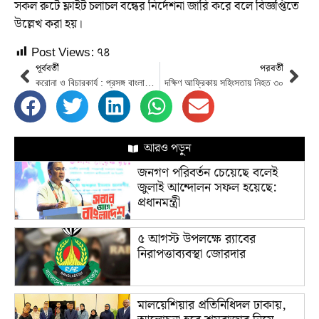
সকল রুটে ফ্লাইট চলাচল বন্ধের নির্দেশনা জারি করে বলে বিজ্ঞপ্তিতে
উল্লেখ করা হয়।
Post Views:
৭৪
পূর্ববর্তী
পরবর্তী
করোনা ও বিচারকার্য : প্রসঙ্গ বাংলাদেশ।
দক্ষিণ আফ্রিকায় সহিংসতায় নিহত ৩০
আরও পড়ুন
জনগণ পরিবর্তন চেয়েছে বলেই
জুলাই আন্দোলন সফল হয়েছে:
প্রধানমন্ত্রী
৫ আগস্ট উপলক্ষে র‌্যাবের
নিরাপত্তাব্যবস্থা জোরদার
মালয়েশিয়ার প্রতিনিধিদল ঢাকায়,