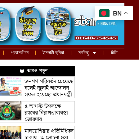
BN
প্রবাসজীবন
ইসলামী দুনিয়া
সবকিছু
টিভি
আরও পড়ুন
জনগণ পরিবর্তন চেয়েছে
বলেই জুলাই আন্দোলন
সফল হয়েছে: প্রধানমন্ত্রী
৫ আগস্ট উপলক্ষে
র‌্যাবের নিরাপত্তাব্যবস্থা
জোরদার
মালয়েশিয়ার প্রতিনিধিদল
ঢাকায়, আলোচনা হবে