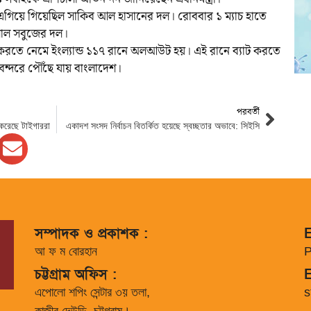
 এগিয়ে গিয়েছিল সাকিব আল হাসানের দল। রোববার ১ ম্যাচ হাতে
লাল সবুজের দল।
টিং করতে নেমে ইংল্যান্ড ১১৭ রানে অলআউট হয়। এই রানে ব্যাট করতে
্দরে পৌঁছে যায় বাংলাদেশ।
পরবর্তী
ি করেছে টাইগাররা
একাদশ সংসদ নির্বাচন বিতর্কিত হয়েছে স্বচ্ছতার অভাবে: সিইসি
সম্পাদক ও প্রকাশক :
E
আ ফ ম বোরহান
P
চট্টগ্রাম অফিস :
E
এপোলো শপিং সেন্টার ৩য় তলা,
s
কাজীর দেউড়ি, চট্টগ্রাম।