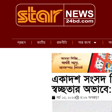
প্রচ্ছদ
জাতীয়
রাজনীতি
সারা বাংলা
সা
একাদশ সংসদ নির
স্বচ্ছতার অভাবে
মার্চ ১৩, ২০২৩
৪:০৯ অপরাহ্ণ