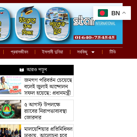
BN
প্রবাসজীবন
ইসলামী দুনিয়া
সবকিছু
টিভি
আরও পড়ুন
জনগণ পরিবর্তন চেয়েছে
বলেই জুলাই আন্দোলন
সফল হয়েছে: প্রধানমন্ত্রী
৫ আগস্ট উপলক্ষে
র‌্যাবের নিরাপত্তাব্যবস্থা
জোরদার
মালয়েশিয়ার প্রতিনিধিদল
ঢাকায়, আলোচনা হবে