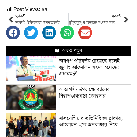
Post Views:
৫৭
পূর্ববর্তী
পরবর্তী
সরকারি চিকিৎসকরা হাসপাতালেই ভিজিট নিয়ে রোগী দেখবেন
মুক্তিযুদ্ধের অন্যতম সংগঠক সাবেক সংসদ সদস্য নূরে আলম সিদ্দিকী আর নেই
আরও পড়ুন
জনগণ পরিবর্তন চেয়েছে বলেই
জুলাই আন্দোলন সফল হয়েছে:
প্রধানমন্ত্রী
৫ আগস্ট উপলক্ষে র‌্যাবের
নিরাপত্তাব্যবস্থা জোরদার
মালয়েশিয়ার প্রতিনিধিদল ঢাকায়,
আলোচনা হবে শ্রমবাজার নিয়ে