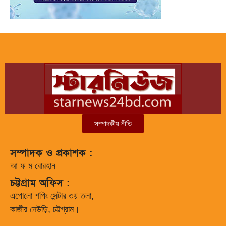
সম্পাদকীয় নীতি
সম্পাদক ও প্রকাশক :
আ ফ ম বোরহান
চট্টগ্রাম অফিস :
এপোলো শপিং সেন্টার ৩য় তলা,
কাজীর দেউড়ি, চট্টগ্রাম।