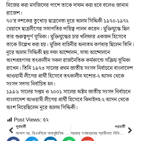
নিজের করা মসজিদের পাশে তাকে দাফন করা হবে বলেও জানান
রাজেশ।
৭০’র দশকের তুখোড় ছাত্রনেতা নূরে আলম সিদ্দিকী ১৯৭০-১৯৭২
মেয়াদে ছাত্রলীগের সভাপতির দায়িত্ব পালন করেন। মুক্তিযুদ্ধে ছিল
তার গুরুত্বপূর্ণ ভূমিকা। মুক্তিযুদ্ধের চার খলিফার একজন হিসেবে
তাকে উল্লেখ করা হয়। মুজিব বাহিনীর অন্যতম কর্ণধার ছিলেন তিনি।
নূরে আলম সিদ্দিকী ছয় দফা আন্দোলন, ভাষা আন্দোলনে
অংশগ্রহণসহ তৎকালীন সকল রাজনৈতিক কর্মকান্ডে সক্রিয় ভূমিকা
রাখেন। তিনি ১৯৭৩ সালের প্রথম জাতীয় সংসদ নির্বাচনে বাংলাদেশ
আওয়ামী লীগের প্রার্থী হিসেবে তৎকালীন যশোর-২ আসন থেকে
সংসদ সদস্য নির্বাচিত হন।
১৯৯৬ সালের সপ্তম ও ২০০১ সালের অষ্টম জাতীয় সংসদ নির্বাচনে
বাংলাদেশ আওয়ামী লীগের প্রার্থী হিসেবে ঝিনাইদহ-২ আসন থেকে
অংশ নিয়েছিলেন নূরে আলম সিদ্দিকী।
Post Views:
৫২
পূর্ববর্তী
পরবর্তী
সংলাপ নয়, বিএনপিকে অনানুষ্ঠানিক আলোচনার জন্য ডাকা হয়েছে
সরকার গণমাধ্যমের স্বাধীনতা নিশ্চিত ও তা অব্যাহত রাখতে বদ্ধপরিকর