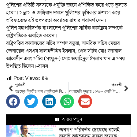
পুলিশের প্রতিটি সদস্যকে প্রযুক্তি জ্ঞানে প্রশিক্ষিত করে গড়ে তুলতে
হবে”। সন্ত্রাস ও জঙ্গিবাদ দমনে পুলিশের ভূমিকার প্রশংসা করে
ভবিষ্যতেও এই তৎপরতা অব্যাহত রাখার পরামর্শ দেন।
পুলিশ মহাপরিদর্শক বাংলাদেশ পুলিশের সার্বিক কার্যক্রম সম্পর্কে
রাষ্ট্রপতিকে অবহিত করেন।
রাষ্ট্রপতির কার্যালয়ের সচিব সম্পদ বডুয়া, সামরিক সচিব মেজর
জেনারেল এসএম সালাহউদ্দিন ইসলাম, প্রেস সচিব মোঃ জয়নাল
আবেদীন এবং সচিব (সংযুক্ত) মোঃ ওয়াহিদুল ইসলাম খান এ সময়
উপস্থিত ছিলেন।-বাসস
Post Views:
৪৬
পূর্ববর্তী
পরবর্তী
তুরস্কে দ্বিতীয় দফা প্রেসিডেন্ট নির্বাচনে ভোটগ্রহণ রবিবার
বাংলাদেশি মুদ্রায় ১৩৭৮০ কোটি টাকায় সৌদিতে যাচ্ছেন মেসি!
আরও পড়ুন
জনগণ পরিবর্তন চেয়েছে বলেই
জুলাই আন্দোলন সফল হয়েছে: