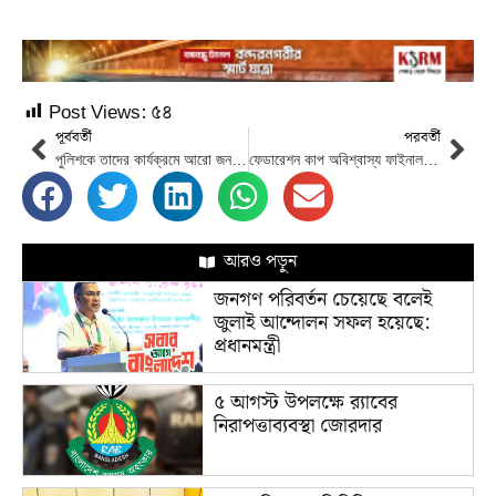
Post Views:
৫৪
পূর্ববর্তী
পরবর্তী
পুলিশকে তাদের কার্যক্রমে আরো জনবান্ধব হওয়ার নির্দেশ রাষ্ট্রপতির
ফেডারেশন কাপ অবিশ্বাস্য ফাইনাল,টাইব্রেকারে স্বপ্নপুরণ মোহামেডানের
আরও পড়ুন
জনগণ পরিবর্তন চেয়েছে বলেই
জুলাই আন্দোলন সফল হয়েছে:
প্রধানমন্ত্রী
৫ আগস্ট উপলক্ষে র‌্যাবের
নিরাপত্তাব্যবস্থা জোরদার