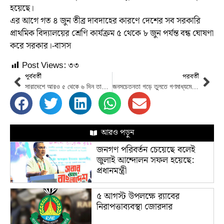
হয়েছে।
এর আগে গত ৪ জুন তীব্র দাবদাহের কারণে দেশের সব সরকারি
প্রাথমিক বিদ্যালয়ের শ্রেণি কার্যক্রম ৫ থেকে ৮ জুন পর্যন্ত বন্ধ ঘোষণা
করে সরকার।-বাসস
Post Views:
৩৩
পূর্ববর্তী
পরবর্তী
সারাদেশে আরও ৫ থেকে ৬ দিন তাপপ্রবাহ থাকতে পারে
জনসচেতনতা গড়ে তুলতে গণমাধ্যমের প্রতি রাষ্ট্রপতির আহ্বান
আরও পড়ুন
জনগণ পরিবর্তন চেয়েছে বলেই
জুলাই আন্দোলন সফল হয়েছে:
প্রধানমন্ত্রী
৫ আগস্ট উপলক্ষে র‌্যাবের
নিরাপত্তাব্যবস্থা জোরদার