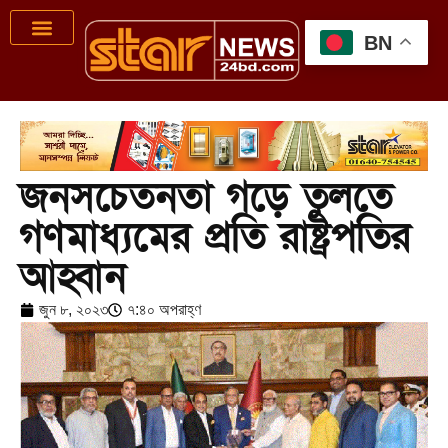
BN
জনসচেতনতা গড়ে তুলতে
গণমাধ্যমের প্রতি রাষ্ট্রপতির
আহ্বান
জুন ৮, ২০২৩
৭:৪০ অপরাহ্ণ