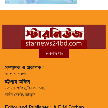
সম্পাদকীয় নীতি
সম্পাদক ও প্রকাশক :
আ ফ ম বোরহান
চট্টগ্রাম অফিস :
এপোলো শপিং সেন্টার ৩য় তলা,
কাজীর দেউড়ি, চট্টগ্রাম।
Editor and Publisher : A F M Borhan