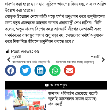
প্রদর্শন করা হয়েছে। এছাড়া সূচিতে ভাষণের বিষয়বস্তু, সাল ও তারিখ
উল্লেখ করা হয়েছে।
মোড়ক উন্মোচন শেষে বইটি পড়ে মর্মার্থ অনুধাবন করে অনুশীলনের
জন্য নতুন প্রজন্মকে আহবান জানান প্রধানমন্ত্রী শেখ হাসিনা। তিনি
বলেন, ‘নতুন প্রজন্ম বিশেষ করে আওয়ামী লীগের নেতাকর্মী এবং
সমর্থকদের বঙ্গবন্ধুর ভাষণ শুধু পড়া নয়, সেগুলোর মর্মার্থ অনুধাবন
করে নিজ নিজ জীবনে অনুশীলন করতে হবে।’
Post Views:
৩৫
পূর্ববর্তী
পরবর্তী
বাংলাদেশকে আর কেউ পেছনের দিকে নিয়ে যেতে পারবেনা
চট্টগ্রামে শুরু হতে যাচ্ছে তথ্যপ্রযুক্তি পন্যের প্রদর্শনী “স্মার্ট বাংলাদেশ টেক এক্সপো ২০২৩”
আরও পড়ুন
জনগণ পরিবর্তন চেয়েছে বলেই
জুলাই আন্দোলন সফল হয়েছে:
প্রধানমন্ত্রী