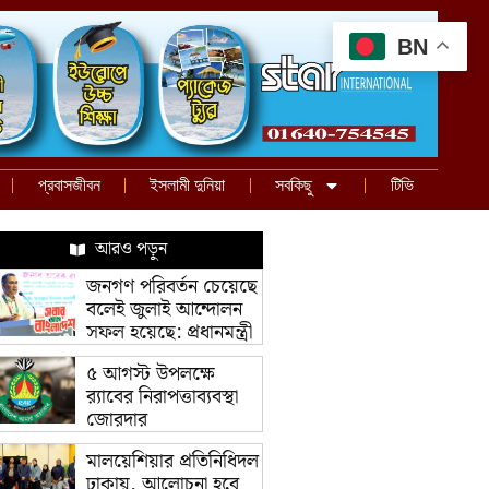
BN
প্রবাসজীবন
ইসলামী দুনিয়া
সবকিছু
টিভি
আরও পড়ুন
জনগণ পরিবর্তন চেয়েছে
বলেই জুলাই আন্দোলন
সফল হয়েছে: প্রধানমন্ত্রী
৫ আগস্ট উপলক্ষে
র‌্যাবের নিরাপত্তাব্যবস্থা
জোরদার
মালয়েশিয়ার প্রতিনিধিদল
ঢাকায়, আলোচনা হবে