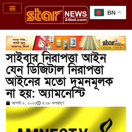
BN
সাইবার নিরাপত্তা আইন
যেন ডিজিটাল নিরাপত্তা
আইনের মতো দমনমূলক
না হয়: অ্যামনেস্টি
আগস্ট ৮, ২০২৩
৪:৩৮ অপরাহ্ণ