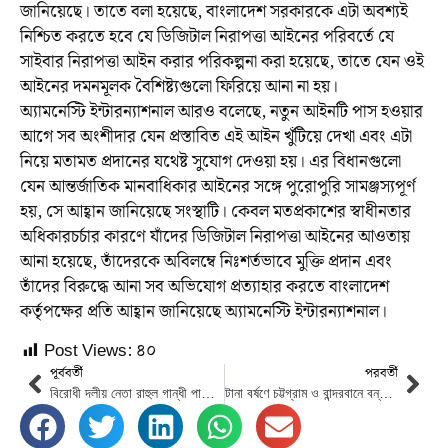
জানিয়েছে। তাতে বলা হয়েছে, বাংলাদেশ সরকারকে এটা অবশ্যই
নিশ্চিত করতে হবে যে ডিজিটাল নিরাপত্তা আইনের পরিবর্তে যে
সাইবার নিরাপত্তা আইন করার পরিকল্পনা করা হয়েছে, তাতে যেন ওই
আইনের দমনমূলক বৈশিষ্ট্যগুলো ফিরিয়ে আনা না হয়।
অ্যামনেস্টি ইন্টারন্যাশনাল আরও বলেছে, নতুন আইনটি পাস হওয়ার
আগে সব অংশীদার যেন প্রস্তাবিত এই আইন খুঁটিয়ে দেখা এবং এটা
নিয়ে মতামত প্রদানের যথেষ্ট সুযোগ দেওয়া হয়। এর বিধানগুলো
যেন আন্তর্জাতিক মানবাধিকার আইনের সঙ্গে পুরোপুরি সামঞ্জস্যপূর্ণ
হয়, সে আহ্বান জানিয়েছে সংস্থাটি। কেবল মতপ্রকাশের স্বাধীনতার
অধিকারচর্চার কারণে যাঁদের ডিজিটাল নিরাপত্তা আইনের আওতায়
আনা হয়েছে, তাঁদেরকে অবিলম্বে নিঃশর্তভাবে মুক্তি প্রদান এবং
তাঁদের বিরুদ্ধে আনা সব অভিযোগ প্রত্যাহার করতে বাংলাদেশ
কর্তৃপক্ষের প্রতি আহ্বান জানিয়েছে অ্যামনেস্টি ইন্টারন্যাশনাল।
Post Views:
৪০
পূর্ববর্তী
পরবর্তী
বিরোধী দলীয় নেতা রাহুল গান্ধী পার্লামেন্ট সদস্য পদ ফিরে পেলেন
টানা বর্ষণে চট্টগ্রাম ও বান্দরবানে বন্যা, পরিস্থিতি মোকাবেলায় সেনা মোতায়েন