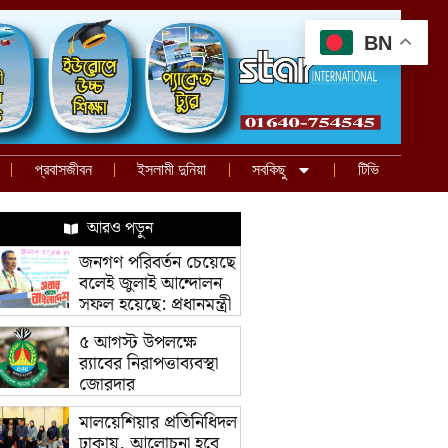
BN
প্রবাসজীবন
ইসলামী দুনিয়া
সবকিছু
টিভি
আরও পড়ুন
জনগণ পরিবর্তন চেয়েছে
বলেই জুলাই আন্দোলন
সফল হয়েছে: প্রধানমন্ত্রী
৫ আগস্ট উপলক্ষে
র‌্যাবের নিরাপত্তাব্যবস্থা
জোরদার
মালয়েশিয়ার প্রতিনিধিদল
ঢাকায়, আলোচনা হবে