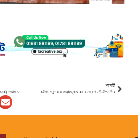
পরবর্তী
জাতীয় অর্থনৈতিক পরিষদের নির্বাহী কমিটির (একনেক) সভায় ১০ প্রকল্প অনুমোদন
চট্টগ্রাম বন্দরকে জঞ্জালমুক্ত করার ঘোষণা নৌ-উপদেষ্টার