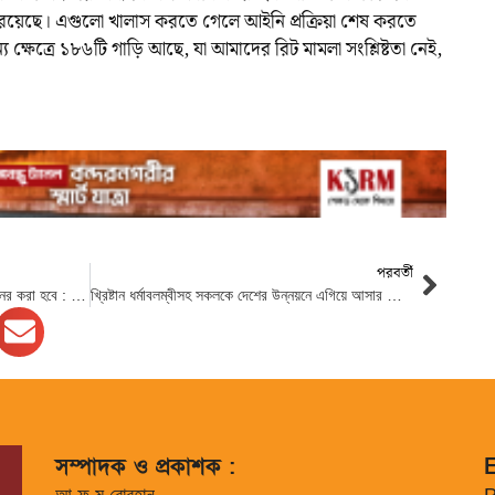
া রয়েছে। এগুলো খালাস করতে গেলে আইনি প্রক্রিয়া শেষ করতে
য ক্ষেত্রে ১৮৬টি গাড়ি আছে, যা আমাদের রিট মামলা সংশ্লিষ্টতা নেই,
পরবর্তী
দেশের মেরিন একাডেমিগুলোকে আন্তর্জাতিক মানের করা হবে : নৌ-পরিবহন উপদেষ্টা
খ্রিষ্টান ধর্মাবলম্বীসহ সকলকে দেশের উন্নয়নে এগিয়ে আসার আহ্বান প্রধান উপদেষ্টার
সম্পাদক ও প্রকাশক :
E
আ ফ ম বোরহান
P