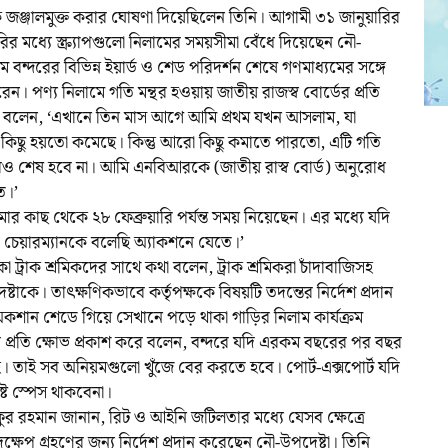
্দরকে জঞ্জালমুক্ত করার ঘোষণা দিয়েছিলেন তিনি। আগামী ৩১ জানুয়ারির
ির মধ্যে স্ক্র্যাপগুলো নিলামের সময়সীমা বেঁধে দিয়েছেন নৌ-
াম বন্দরের বিভিন্ন ইয়ার্ড ও শেড পরিদর্শন শেষে গণমাধ্যমের সঙ্গে
েন। পণ্য নিলামে গতি মন্থর হওয়ায় জাতীয় রাজস্ব বোর্ডের প্রতি
টা বলেন, ‘এখানে তিন মাস আগে আমি প্রথম যখন আসলাম, যা
 কিছু হয়তো কমেছে। কিন্তু আরো কিছু কমাতে পারতো, এটি গতি
 শেষ হবে না। আমি এনবিআরকে (জাতীয় রাস্ব বোর্ড) অনুরোধ
ে।’
মার কাছ থেকে ২৮ ফেব্রুয়ারি পর্যন্ত সময় নিয়েছেন। এর মধ্যে যদি
দর চেয়ারম্যানকে বলেছি অ্যাকশনে যেতে।’
 ট্রাক শ্রমিকদের সাথে কথা বলেন, ট্রাক শ্রমিকরা চাঁদাবাজিসহ
াকে। তাৎক্ষণিকভাবে কর্তৃপক্ষকে বিষয়টি তদন্তের নির্দেশ প্রদান
কশান শেডে গিয়ে সেখানে পড়ে থাকা গাড়ির নিলাম কার্যক্রম
র প্রতি ক্ষোভ প্রকাশ করে বলেন, বন্দরে যদি এরকম বছরের পর বছর
 তাই সব অনিয়মগুলো খুঁজে বের করতে হবে। পোর্ট-এক্সপোর্ট যদি
্ট স্পেস থাকবেনা।
ুফুর রহমান জানান, রিট ও আইনি জটিলতার মধ্যে যেসব ক্ষেত্রে
ুত পদক্ষেপ গ্রহণের জন্য নির্দেশ প্রদান করেছেন নৌ-উপদেষ্টা। তিনি