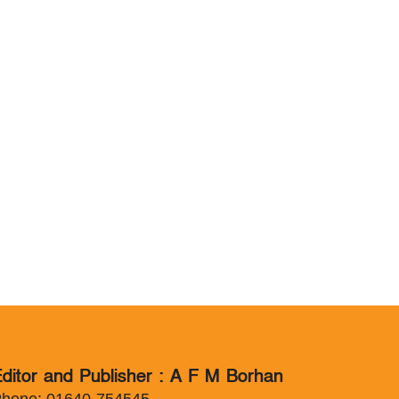
ditor and Publisher : A F M Borhan
hone: 01640-754545