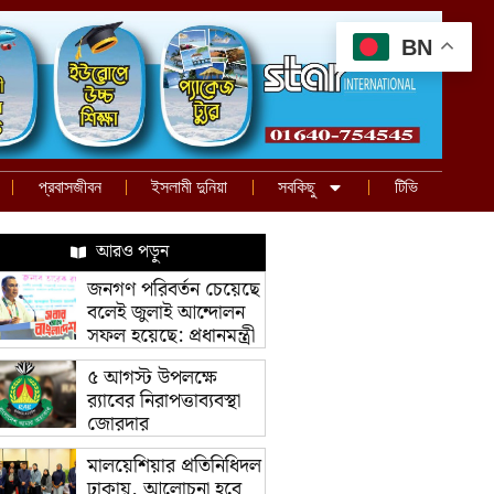
BN
প্রবাসজীবন
ইসলামী দুনিয়া
সবকিছু
টিভি
আরও পড়ুন
জনগণ পরিবর্তন চেয়েছে
বলেই জুলাই আন্দোলন
সফল হয়েছে: প্রধানমন্ত্রী
৫ আগস্ট উপলক্ষে
র‌্যাবের নিরাপত্তাব্যবস্থা
জোরদার
মালয়েশিয়ার প্রতিনিধিদল
ঢাকায়, আলোচনা হবে