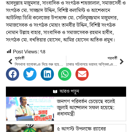
আবদুল্লাহ মজুমদার, সাংবাদিক ও সংগঠক শাহজালাল, সমাজসেবী ও
সংগঠক মো. সাজ্জাদ উদ্দিন, বিশিষ্ট কলামিস্ট ও আশেকানে
আউলিয়া ডিগ্রি কলেজের উপাধ্যক্ষ মো. সেলিমুজ্জমান মজুমদার,
সমাজসেবক ও সংগঠক মোহাং তানবীর উদ্দিন, বিশিষ্ট সংগঠক
নোমান উল্লাহ বাহার, সাংবাদিক ও সমাজসেবক রহমান হাবীব,
সংগঠক মো. বখতিয়ার হোসেন, আমির হোসেন আতিক প্রমুখ।
Post Views:
৭৪
পূর্ববর্তী
পরবর্তী
পিলখানা হত্যাকাণ্ড দিয়ে শুরু হয়েছিল হাসিনার ফ্যাসিবাদের যাত্রা: মাওলানা মুহাম্মদ শাহজাহান
ঢাকার সচিবালয়ে ভয়াবহ অগ্নিকাণ্ড, প্রশ্ন উঠছে নিরাপত্তা নিয়ে,৭ সদস্যের তদন্ত কমিটি গঠন
আরও পড়ুন
জনগণ পরিবর্তন চেয়েছে বলেই
জুলাই আন্দোলন সফল হয়েছে:
প্রধানমন্ত্রী
৫ আগস্ট উপলক্ষে র‌্যাবের