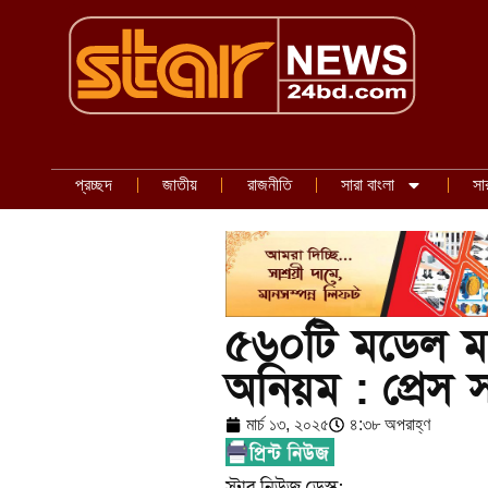
প্রচ্ছদ
জাতীয়
রাজনীতি
সারা বাংলা
সা
৫৬০টি মডেল মস
অনিয়ম : প্রেস 
মার্চ ১৩, ২০২৫
৪:৩৮ অপরাহ্ণ