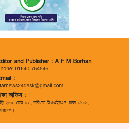
ditor and Publisher : A F M Borhan
hone: 01640-754545
mail :
tarnews24desk@gmail.com
াকা অফিস :
াড়ি-২৬৯, রোড-০৩, বারিধারা ডিওএইচএস, ঢাকা-১২০৬,
াংলাদেশ।