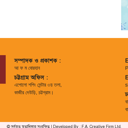
সম্পাদক ও প্রকাশক :
E
আ ফ ম বোরহান
P
চট্টগ্রাম অফিস :
E
এপোলো শপিং সেন্টার ৩য় তলা,
s
কাজীর দেউড়ি, চট্টগ্রাম।
ঢ
ব
ব
© সর্বস্বত্ব স্বত্বাধিকার সংরক্ষিত | Developed By : F.A. Creative Firm Ltd.