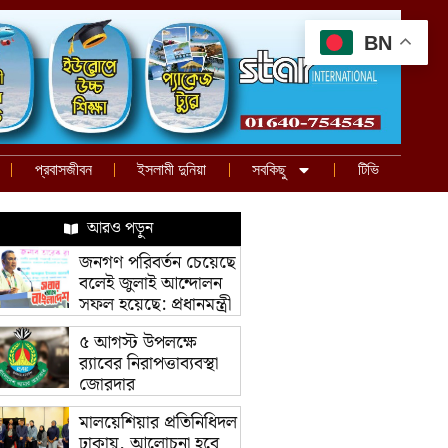
BN
প্রবাসজীবন
ইসলামী দুনিয়া
সবকিছু
টিভি
আরও পড়ুন
জনগণ পরিবর্তন চেয়েছে
বলেই জুলাই আন্দোলন
সফল হয়েছে: প্রধানমন্ত্রী
৫ আগস্ট উপলক্ষে
র‌্যাবের নিরাপত্তাব্যবস্থা
জোরদার
মালয়েশিয়ার প্রতিনিধিদল
ঢাকায়, আলোচনা হবে