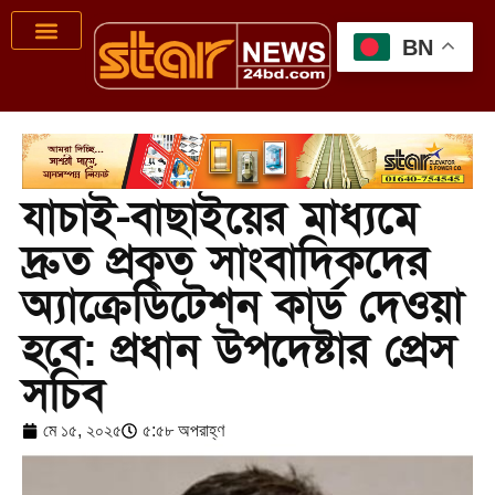
BN
যাচাই-বাছাইয়ের মাধ্যমে
দ্রুত প্রকৃত সাংবাদিকদের
অ্যাক্রেডিটেশন কার্ড দেওয়া
হবে: প্রধান উপদেষ্টার প্রেস
সচিব
মে ১৫, ২০২৫
৫:৫৮ অপরাহ্ণ