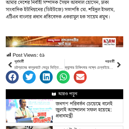
আমার দেশের নির্বাহী সম্পাদক সৈয়দ আবদাল হোসেন, ঢাকা
সাংবাদিক ইউনিয়নের (ডিইউজে) সভাপতি মো. শহিদুল ইসলাম,
এটিএন বাংলার প্রধান প্রতিবেদক একরামুল হক সায়েম প্রমুখ।
Post Views:
৫৯
পূর্ববর্তী
পরবর্তী
চট্টগ্রামের কালুরঘাটে সেতুর ভিত্তিপ্রস্তর স্থাপনে আনন্দ মিছিল
ক্যান্সার চিকিৎসার লক্ষ্যে চেন্নাইয়ের উদ্দেশ্যে ঢাকা ছেড়ে গেছে মিনহাজ উদ্দীন ফয়সাল
আরও পড়ুন
জনগণ পরিবর্তন চেয়েছে বলেই
জুলাই আন্দোলন সফল হয়েছে:
প্রধানমন্ত্রী