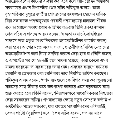
অ্যাক্রেডিটেশন কার্ডের ব্যবস্থা করা হবে বলে জানিয়েছেন অন্তর্বর্তী
সরকারের প্রধান উপদেষ্টার প্রেস সচিব শফিকুল আলম। আজ
বৃহস্পতিবার দুপুরে জাতীয় প্রেসক্লাবের তফাজ্জল হোসেন মানিক
মিয়া সভাকক্ষে ‘গণঅভ্যুত্থান পরবর্তী গণমাধ্যমের হালচাল’ শীর্ষক
এক আলোচনা সভায় প্রধান অতিথির বক্তব্যে তিনি একথা জানান।
প্রেস সচিব এ প্রসঙ্গে আরও বলেন, ‘স্বচ্ছতা ও যাচাই-বাছাইয়ের
মাধ্যমে দ্রুত প্রকৃত সাংবাদিকদের অ্যাক্রেডিটেশন কার্ডের ব্যবস্থা
করা হবে। আগের মতো সংসদ সদস্য, ছাত্রলীগসহ বিভিন্ন নেতাদের
অ্যাক্রেডিটেশন কার্ড নিয়ে তদবির করতে দেয়া হবে না।’তিনি বলেন,
৫ আগস্টের পর যে ২৬৬টি হত্যা মামলা হয়েছে, কারা কেনো এসব
মামলা করেছেন তা সরকারের জানা নেই। এসবের কারণে কাউকে
হয়রানি বা গ্রেফতার করা হয়নি বরং তারা নিয়মিত অফিস করছেন।
শফিকুল আলম বলেন, ‘গণমাধ্যমগুলোকে বিগত সময় করা ভুলগুলো
সাহসের সঙ্গে স্বীকার করে জনগণের কাতারে এসে নতুনভাবে যাত্রা
শুরু করতে হবে।’তিনি বলেন, ‘নিরাপদভাবে সাংবাদিকতার নিশ্চয়তা
দেয়া সরকারের দায়িত্ব। গণমাধ্যমের ক্ষেত্রে নতুন সোশ্যাল কন্টাক্ট ও
অর্থনৈতিক মডেল দরকার, যার মাধ্যমে সাংবাদিকদের কপিরাইট,
বেতন প্রটেক্ট (সুরক্ষিত) হবে।’প্রেস সচিব বলেন, গত নয় মাসে