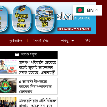
BN
প্রবাসজীবন
ইসলামী দুনিয়া
সবকিছু
টিভি
আরও পড়ুন
জনগণ পরিবর্তন চেয়েছে
বলেই জুলাই আন্দোলন
সফল হয়েছে: প্রধানমন্ত্রী
৫ আগস্ট উপলক্ষে
র‌্যাবের নিরাপত্তাব্যবস্থা
জোরদার
মালয়েশিয়ার প্রতিনিধিদল
ঢাকায়, আলোচনা হবে