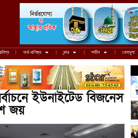
রাবিশ্ব
অর্থ-বাণিজ্য
বন্দর
পর্যটন
খেলাধুলা
র নির্বাচনে ইউনাইটেড বিজনেস
ুশ জয়