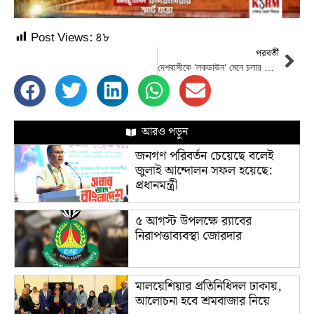
Post Views:
৪৮
পরবর্তী
দেশবাসীকে ‘লকডাউন’ মেনে চলার অনুরোধ তথ্যমন্ত্রীর
আরও পড়ুন
জনগণ পরিবর্তন চেয়েছে বলেই
জুলাই আন্দোলন সফল হয়েছে:
প্রধানমন্ত্রী
৫ আগস্ট উপলক্ষে র‌্যাবের
নিরাপত্তাব্যবস্থা জোরদার
মালয়েশিয়ার প্রতিনিধিদল ঢাকায়,
আলোচনা হবে শ্রমবাজার নিয়ে