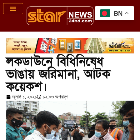
BN
লকডাউনে বিধিনিষেধ
ভাঙায় জরিমানা, আটক
কয়েকশ।
জুলাই ১, ২০২১
১২:০৩ অপরাহ্ণ