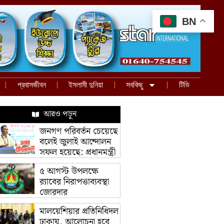
BN
প্রবাসজীবন
ইসলামী দুনিয়া
সবকিছু
টিভি
আরও পড়ুন
জনগণ পরিবর্তন চেয়েছে
বলেই জুলাই আন্দোলন
সফল হয়েছে: প্রধানমন্ত্রী
৫ আগস্ট উপলক্ষে
র‌্যাবের নিরাপত্তাব্যবস্থা
জোরদার
মালয়েশিয়ার প্রতিনিধিদল
ঢাকায়, আলোচনা হবে