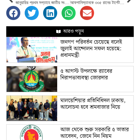
জানুয়ারির প্রথম সপ্তাহে জাতীয় সংসদ নির্বাচন: ইসি আনিছুর
আফগানিস্তানকে ৩৩৫ রানের টার্গেট দিয়েছে বাংলাদেশ
আরও পড়ুন
জনগণ পরিবর্তন চেয়েছে বলেই
জুলাই আন্দোলন সফল হয়েছে:
প্রধানমন্ত্রী
৫ আগস্ট উপলক্ষে র‌্যাবের
নিরাপত্তাব্যবস্থা জোরদার
মালয়েশিয়ার প্রতিনিধিদল ঢাকায়,
আলোচনা হবে শ্রমবাজার নিয়ে
আজ থেকে শুরু সরকারি ৫ ভাতার
আবেদন, জেনে নিন নিয়ম