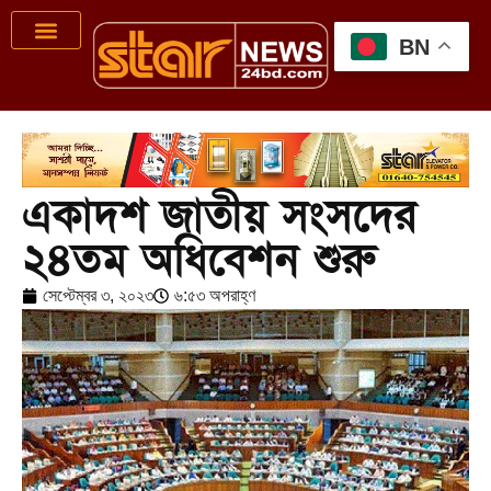
BN
একাদশ জাতীয় সংসদের
২৪তম অধিবেশন শুরু
সেপ্টেম্বর ৩, ২০২৩
৬:৫৩ অপরাহ্ণ