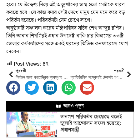
হবে। যে উদ্দেশ্য নিয়ে এই অভ্যুত্থানের জন্ম হলো সেটাকে ধারণ
করতে হবে। যে কাজ করব সেটা দেখে মানুষ যেন মনে করে বড়
পরির্তন হয়েছে। পরিবর্তনটা যেন চোখে লাগে।
অনুষ্ঠানটি সঞ্চালনা করেন মন্ত্রিপরিষদ সচিব শেখ আব্দুর রশিদ।
তিনি জানান শিগগিরই প্রধান উপদেষ্টা বাকি চার বিভাগের ৩৩টি
জেলার কর্মকর্তাদের সঙ্গে একই ধরনের ভিডিও কনফারেন্সে যোগ
দেবেন।
Post Views:
৪৭
পূর্ববর্তী
পরবর্তী
নির্বাচন হলো গণতান্ত্রিক ব্যবস্থায় যাওয়ার প্রধান ফটক : মির্জা ফখরুল
প্রাতিষ্ঠানিক সংস্কারই টেকসই গণতন্ত্র রক্ষা করবে: উপদেষ্টা নাহিদ ও মাহফুজ
আরও পড়ুন
জনগণ পরিবর্তন চেয়েছে বলেই
জুলাই আন্দোলন সফল হয়েছে:
প্রধানমন্ত্রী