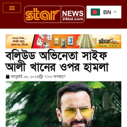
BN
বলিউড অভিনেতা সাইফ
আলী খানের ওপর হামলা
জানুয়ারি ১৬, ২০২৫
৭:০৩ অপরাহ্ণ