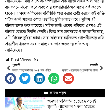
জানিয়েছেন, মধ্য রাতে অজ্ঞাতপরিচয় এক ব্যক্তি সাইফ আলী খানের
বাসভবনে প্রবেশ করে এবং তার গৃহপরিচারিকার সাথে তর্ক করতে
থাকে। এ সময় অভিনেতা পরিস্থিতি শান্ত করার চেষ্টা করলে ওই ব্যক্তি
সাইফ আলী খানের ওপর অতর্কিত ছুরিকাঘাত করে। পুলিশ এই
ঘটনায় তদন্ত শুরু করেছে। সাইফ আলী খানের পরিবার এখনও এই
ঘটনায় কোনো বিবৃতি দেয়নি। কিন্তু তার জনসংযোগ দল জানিয়েছে,
এটি ‘সিঁধেল চুরির’ ঘটনা। তারা সাইফের ব্যক্তিগত গোপনীয়তার প্রতি
শ্রদ্ধাশীল থাকতে সংবাদ মাধ্যম ও তার ভক্তদের প্রতি আহ্বান
জানিয়েছে।
Post Views:
৬২
পূর্ববর্তী
পরবর্তী
জুলাই অভ্যুত্থানের ৮৩৪ জন শহীদের গেজেট প্রকাশ
মুক্তি পেয়েছেন লুৎফুজ্জামান বাবর
আরও পড়ুন
জনগণ পরিবর্তন চেয়েছে বলেই
জুলাই আন্দোলন সফল হয়েছে: