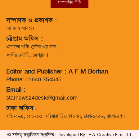
সম্পাদকীয় নীতি
সম্পাদক ও প্রকাশক :
আ ফ ম বোরহান
চট্টগ্রাম অফিস :
এপোলো শপিং সেন্টার ৩য় তলা,
কাজীর দেউড়ি, চট্টগ্রাম।
Editor and Publisher : A F M Borhan
Phone: 01640-754545
Email :
starnews24desk@gmail.com
ঢাকা অফিস :
বাড়ি-২৬৯, রোড-০৩, বারিধারা ডিওএইচএস, ঢাকা-১২০৬, বাংলাদেশ।
© সর্বস্বত্ব স্বত্বাধিকার সংরক্ষিত | Developed By : F.A. Creative Firm Ltd.