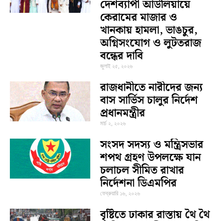
দেশব্যাপী আউলিয়ায়ে
কেরামের মাজার ও
খানকায় হামলা, ভাঙচুর,
অগ্নিসংযোগ ও লুটতরাজ
বন্ধের দাবি
জুলাই ২৫, ২০২৬
রাজধানীতে নারীদের জন্য
বাস সার্ভিস চালুর নির্দেশ
প্রধানমন্ত্রীর
মার্চ ২, ২০২৬
সংসদ সদস্য ও মন্ত্রিসভার
শপথ গ্রহণ উপলক্ষে যান
চলাচল সীমিত রাখার
নির্দেশনা ডিএমপির
ফেব্রুয়ারি ১৬, ২০২৬
বৃষ্টিতে ঢাকার রাস্তায় থৈ থৈ