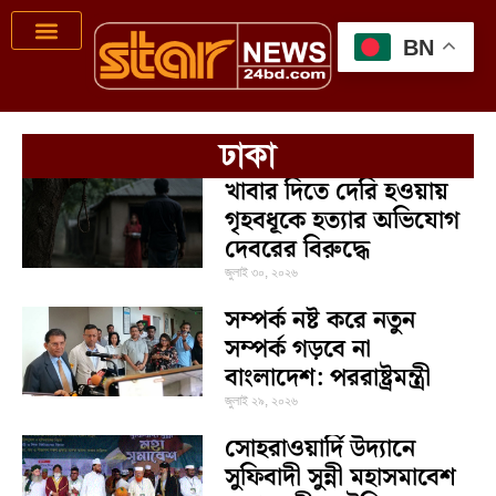
BN
ঢাকা
খাবার দিতে দেরি হওয়ায়
গৃহবধূকে হত্যার অভিযোগ
দেবরের বিরুদ্ধে
জুলাই ৩০, ২০২৬
সম্পর্ক নষ্ট করে নতুন
সম্পর্ক গড়বে না
বাংলাদেশ: পররাষ্ট্রমন্ত্রী
জুলাই ২৯, ২০২৬
সোহরাওয়ার্দি উদ্যানে
সুফিবাদী সুন্নী মহাসমাবেশ