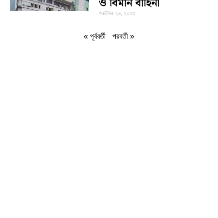
ও বিমান বাহিনী
অক্টোবর ২৬, ২০২৩
« পূর্ববর্তী
পরবর্তী »