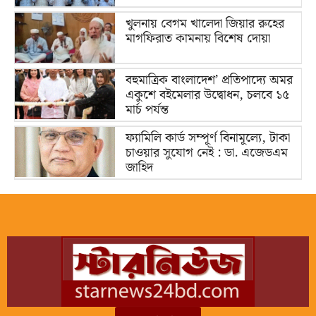
খুলনায় বেগম খালেদা জিয়ার রুহের
মাগফিরাত কামনায় বিশেষ দোয়া
বহুমাত্রিক বাংলাদেশ’ প্রতিপাদ্যে অমর
একুশে বইমেলার উদ্বোধন, চলবে ১৫
মার্চ পর্যন্ত
ফ্যামিলি কার্ড সম্পূর্ণ বিনামূল্যে, টাকা
চাওয়ার সুযোগ নেই : ডা. এজেডএম
জাহিদ