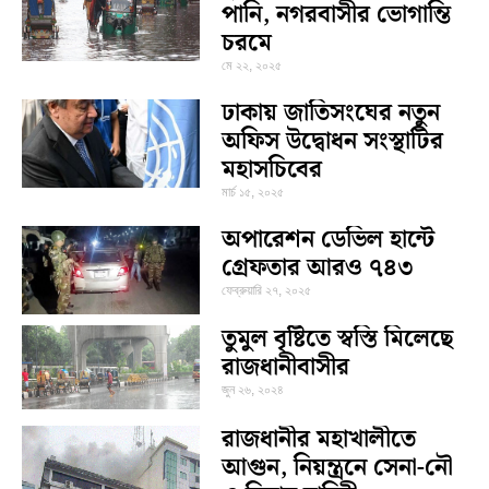
পানি, নগরবাসীর ভোগান্তি
চরমে
মে ২২, ২০২৫
ঢাকায় জাতিসংঘের নতুন
অফিস উদ্বোধন সংস্থাটির
মহাসচিবের
মার্চ ১৫, ২০২৫
অপারেশন ডেভিল হান্টে
গ্রেফতার আরও ৭৪৩
ফেব্রুয়ারি ২৭, ২০২৫
তুমুল বৃষ্টিতে স্বস্তি মিলেছে
রাজধানীবাসীর
জুন ২৬, ২০২৪
রাজধানীর মহাখালীতে
আগুন, নিয়ন্ত্রনে সেনা-নৌ